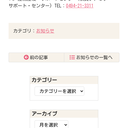
サポート・センター) TEL：
0494-21-3311
カテゴリ：
お知らせ
前の記事
お知らせの一覧へ
コ
ペ
ン
ー
テ
ジ
カテゴリー
ン
の
カ
ツ
先
テ
本
頭
ゴ
文
へ
リ
の
戻
アーカイブ
ー
先
る
ア
頭