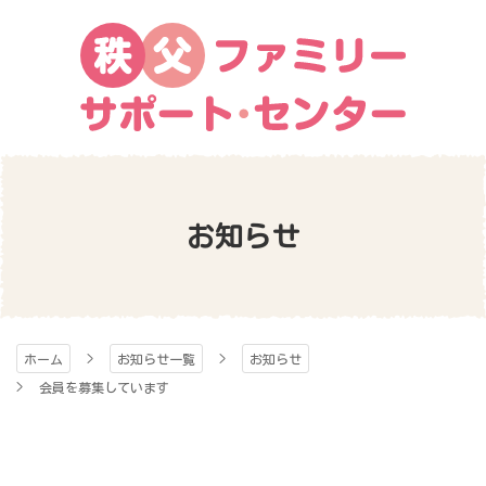
コ
ン
テ
ン
ツ
本
秩父ファミリー・サポ
文
へ
ス
ート・センター
お知らせ
キ
ッ
プ
ホーム
お知らせ一覧
お知らせ
会員を募集しています