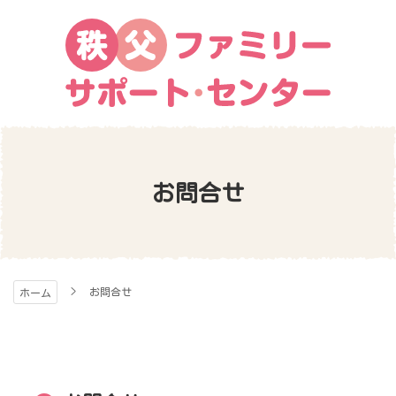
コ
ン
テ
ン
ツ
本
秩父ファミリー・サポ
文
へ
ス
ート・センター
お問合せ
キ
ッ
プ
お問合せ
ホーム