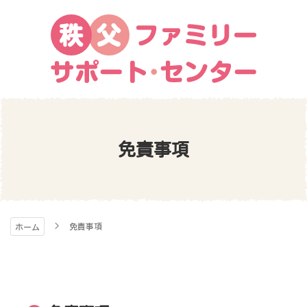
コ
ン
テ
ン
ツ
本
秩父ファミリー・サポ
文
へ
ス
ート・センター
免責事項
キ
ッ
プ
免責事項
ホーム