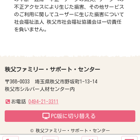
不正アクセスにより生じた損害、その他サービス
のご利用に関してユーザーに生じた損害について
社会福祉法人 秩父市社会福祉協議会は一切責任
を負いません。
コ
ペ
ン
ー
テ
ジ
ン
の
秩父ファミリー・サポート・センター
ツ
先
本
頭
〒368-0033 埼玉県秩父市野坂町1-13-14
文
へ
秩父市シルバー人材センター内
の
戻
先
る
お電話
0494-21-3311
頭
PC版に切り替える
へ
戻
© 秩父ファミリー・サポート・センター
る